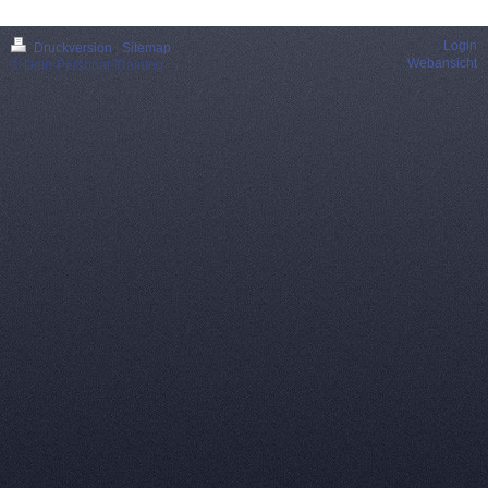
Login
Druckversion
|
Sitemap
Webansicht
© Dein-Personal-Training