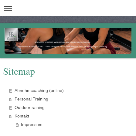
ENDLICH WIEDER WOHLFÜHLEN IN DEINEM KÖRPER
Abnehmen für Frauen 35+ – ohne Hungern, ohne Verzicht und ohne stundenlanges Training
Sitemap
Abnehmcoaching (online)
Personal Training
Outdoortraining
Kontakt
Impressum